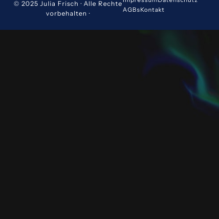
© 2025 Julia Frisch · Alle Rechte
AGBs
Kontakt
vorbehalten ·