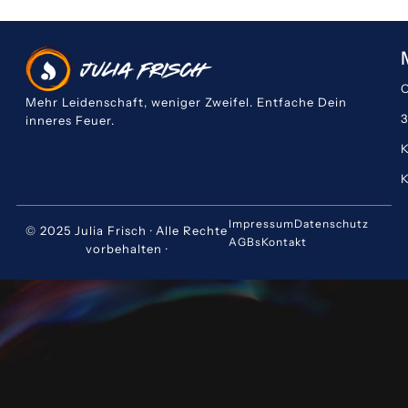
O
Mehr Leidenschaft, weniger Zweifel. Entfache Dein
3
inneres Feuer.
K
Impressum
Datenschutz
© 2025 Julia Frisch · Alle Rechte
AGBs
Kontakt
vorbehalten ·